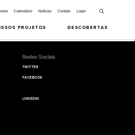
grams
Calendário
Notícias
Contato
Login
OSSOS PROJETOS
DESCOBERTAS
Redes Sociais
TWITTER
FACEBOOK
LINKEDIN