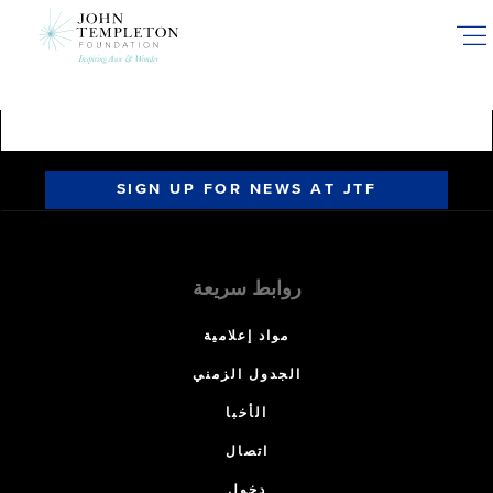
Skip
to
main
content
SIGN UP FOR NEWS AT JTF
روابط سريعة
مواد إعلامية
الجدول الزمني
الأخبا
اتصال
دخول