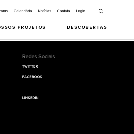
grams
Calendário
Notícias
Contato
Login
OSSOS PROJETOS
DESCOBERTAS
Redes Sociais
TWITTER
FACEBOOK
LINKEDIN