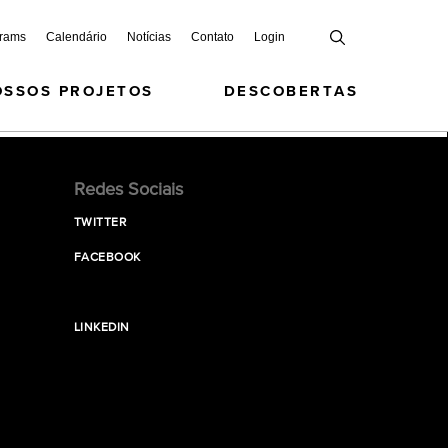
grams
Calendário
Notícias
Contato
Login
OSSOS PROJETOS
DESCOBERTAS
Redes Sociais
TWITTER
FACEBOOK
LINKEDIN