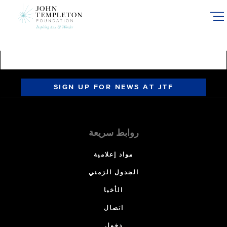
Skip
to
main
content
SIGN UP FOR NEWS AT JTF
روابط سريعة
مواد إعلامية
الجدول الزمني
الأخبا
اتصال
دخول