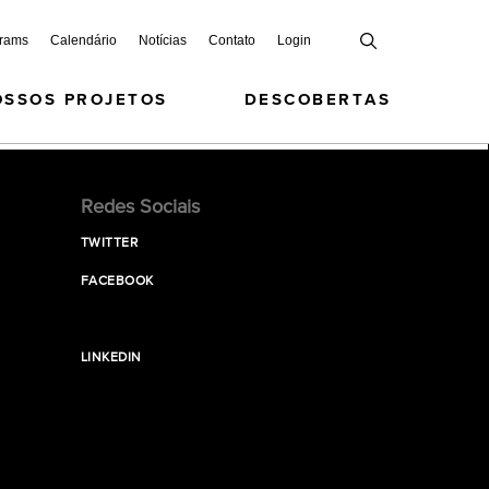
grams
Calendário
Notícias
Contato
Login
OSSOS PROJETOS
DESCOBERTAS
Redes Sociais
TWITTER
FACEBOOK
LINKEDIN