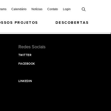
grams
Calendário
Notícias
Contato
Login
OSSOS PROJETOS
DESCOBERTAS
Redes Sociais
TWITTER
FACEBOOK
LINKEDIN