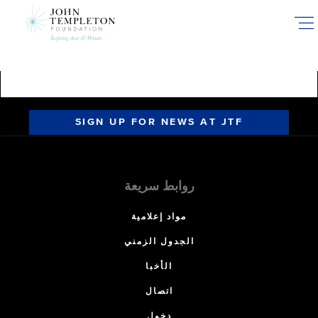
Skip
to
main
content
SIGN UP FOR NEWS AT JTF
روابط سريعة
مواد إعلامية
الجدول الزمني
الأخبا
اتصال
دخول