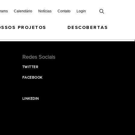
grams
Calendário
Notícias
Contato
Login
OSSOS PROJETOS
DESCOBERTAS
Redes Sociais
TWITTER
FACEBOOK
LINKEDIN