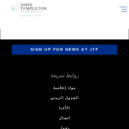
Skip
to
main
content
SIGN UP FOR NEWS AT JTF
روابط سريعة
مواد إعلامية
الجدول الزمني
الأخبا
اتصال
دخول