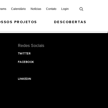
grams
Calendário
Notícias
Contato
Login
OSSOS PROJETOS
DESCOBERTAS
Redes Sociais
TWITTER
FACEBOOK
LINKEDIN