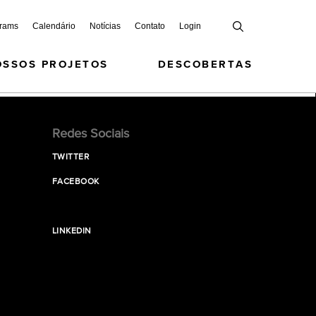
grams
Calendário
Notícias
Contato
Login
OSSOS PROJETOS
DESCOBERTAS
Redes Sociais
TWITTER
FACEBOOK
LINKEDIN