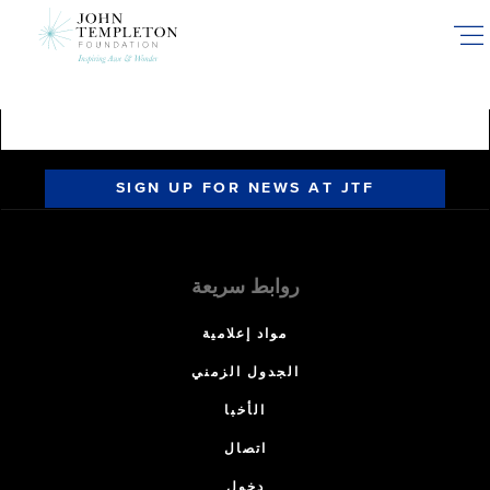
Skip
to
main
content
SIGN UP FOR NEWS AT JTF
روابط سريعة
مواد إعلامية
الجدول الزمني
الأخبا
اتصال
دخول