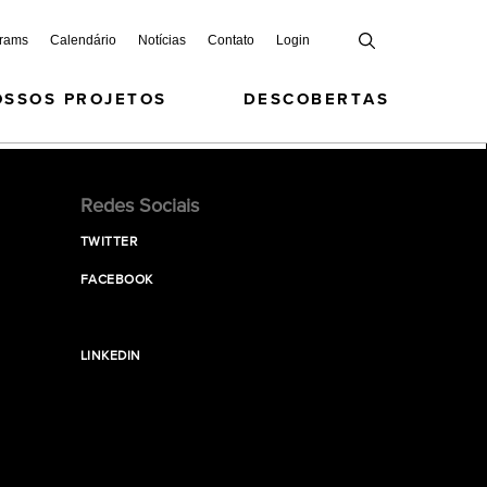
grams
Calendário
Notícias
Contato
Login
OSSOS PROJETOS
DESCOBERTAS
Redes Sociais
TWITTER
FACEBOOK
LINKEDIN