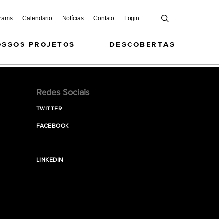
grams
Calendário
Notícias
Contato
Login
OSSOS PROJETOS
DESCOBERTAS
Redes Sociais
TWITTER
FACEBOOK
LINKEDIN