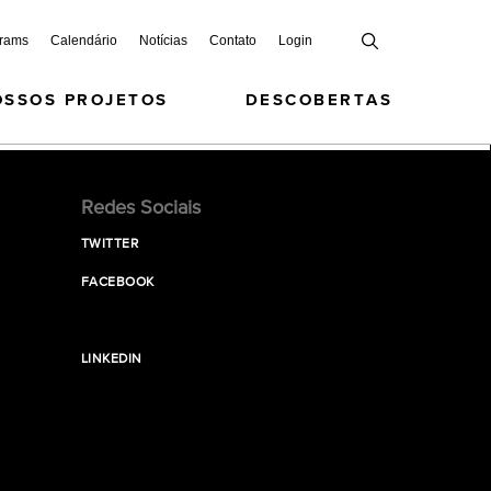
grams
Calendário
Notícias
Contato
Login
OSSOS PROJETOS
DESCOBERTAS
Redes Sociais
TWITTER
FACEBOOK
LINKEDIN