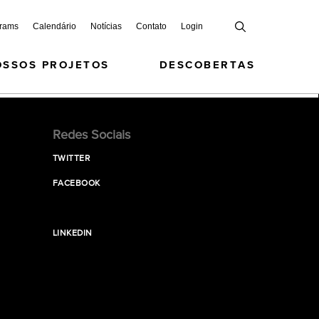
grams
Calendário
Notícias
Contato
Login
OSSOS PROJETOS
DESCOBERTAS
Redes Sociais
TWITTER
FACEBOOK
LINKEDIN