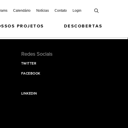
grams
Calendário
Notícias
Contato
Login
OSSOS PROJETOS
DESCOBERTAS
Redes Sociais
TWITTER
FACEBOOK
LINKEDIN