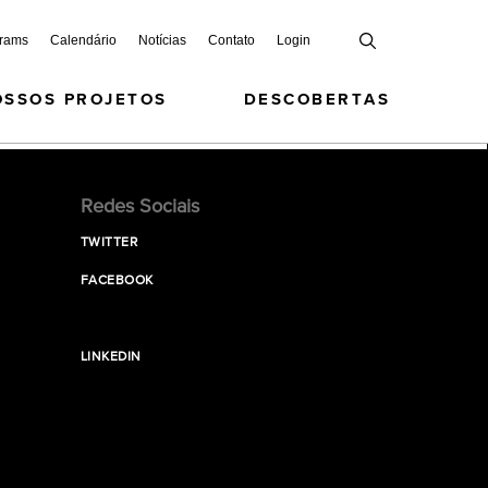
grams
Calendário
Notícias
Contato
Login
OSSOS PROJETOS
DESCOBERTAS
Redes Sociais
TWITTER
FACEBOOK
LINKEDIN