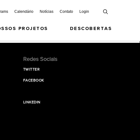
grams
Calendário
Notícias
Contato
Login
OSSOS PROJETOS
DESCOBERTAS
Redes Sociais
TWITTER
FACEBOOK
LINKEDIN