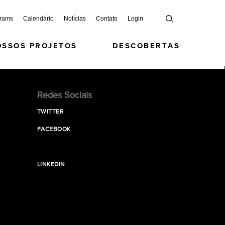
grams
Calendário
Notícias
Contato
Login
OSSOS PROJETOS
DESCOBERTAS
Redes Sociais
TWITTER
FACEBOOK
LINKEDIN