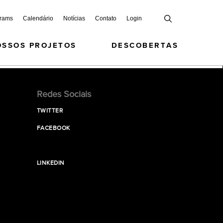
grams
Calendário
Notícias
Contato
Login
OSSOS PROJETOS
DESCOBERTAS
Redes Sociais
TWITTER
FACEBOOK
LINKEDIN