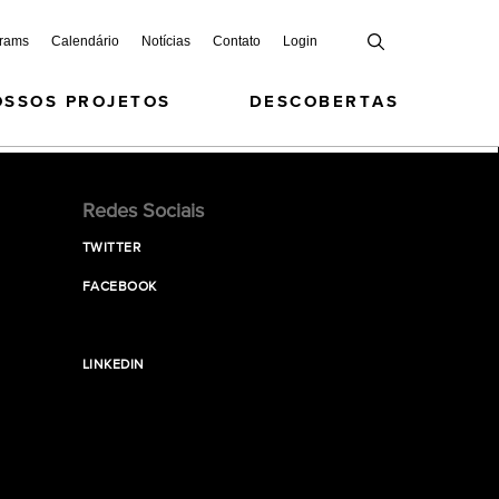
grams
Calendário
Notícias
Contato
Login
OSSOS PROJETOS
DESCOBERTAS
Redes Sociais
TWITTER
FACEBOOK
LINKEDIN