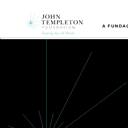
Skip
to
main
content
A FUNDA