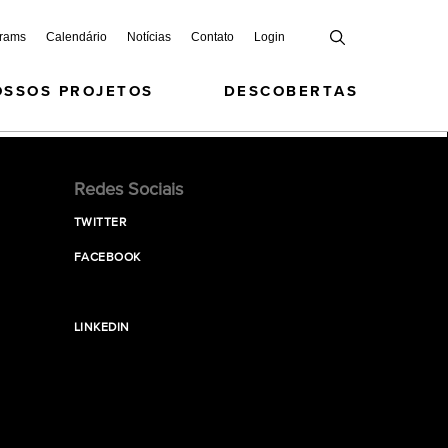
grams
Calendário
Notícias
Contato
Login
OSSOS PROJETOS
DESCOBERTAS
Redes Sociais
TWITTER
FACEBOOK
LINKEDIN