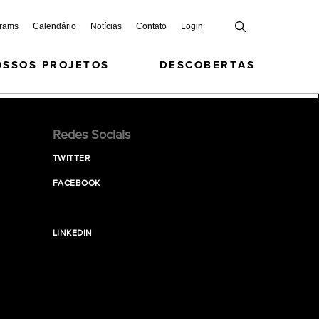
grams
Calendário
Notícias
Contato
Login
OSSOS PROJETOS
DESCOBERTAS
Redes Sociais
TWITTER
FACEBOOK
LINKEDIN