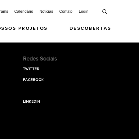
grams
Calendário
Notícias
Contato
Login
OSSOS PROJETOS
DESCOBERTAS
Redes Sociais
TWITTER
FACEBOOK
LINKEDIN