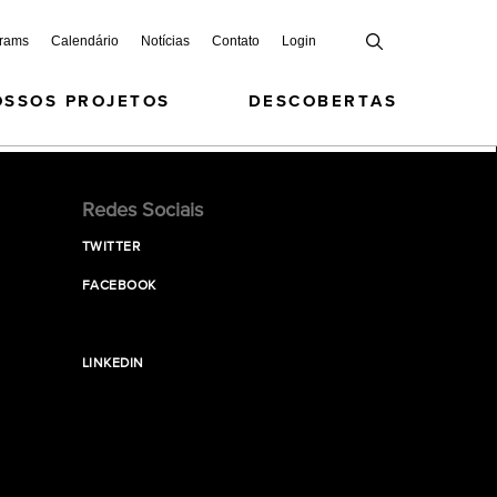
grams
Calendário
Notícias
Contato
Login
OSSOS PROJETOS
DESCOBERTAS
Redes Sociais
TWITTER
FACEBOOK
LINKEDIN