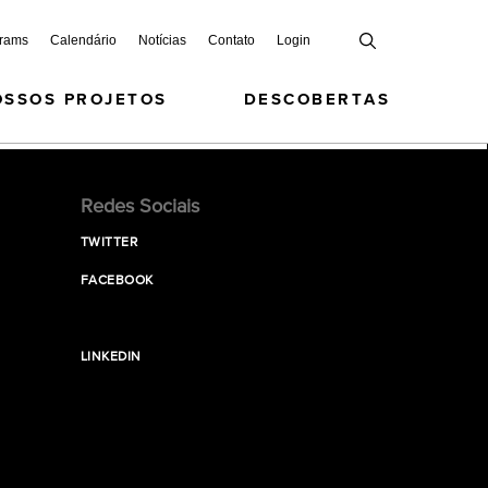
grams
Calendário
Notícias
Contato
Login
OSSOS PROJETOS
DESCOBERTAS
Redes Sociais
TWITTER
FACEBOOK
LINKEDIN