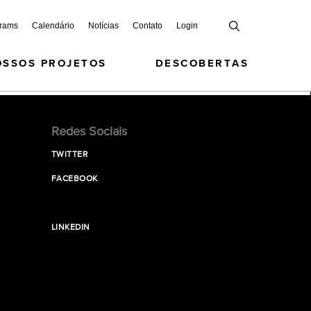
grams
Calendário
Notícias
Contato
Login
OSSOS PROJETOS
DESCOBERTAS
Redes Sociais
TWITTER
FACEBOOK
LINKEDIN