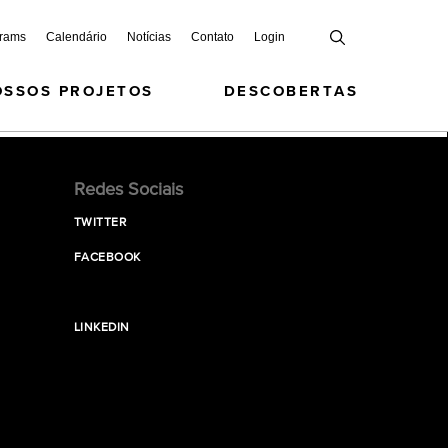
grams
Calendário
Notícias
Contato
Login
OSSOS PROJETOS
DESCOBERTAS
Redes Sociais
TWITTER
FACEBOOK
LINKEDIN