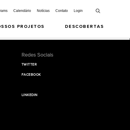
grams
Calendário
Notícias
Contato
Login
OSSOS PROJETOS
DESCOBERTAS
Redes Sociais
TWITTER
FACEBOOK
LINKEDIN