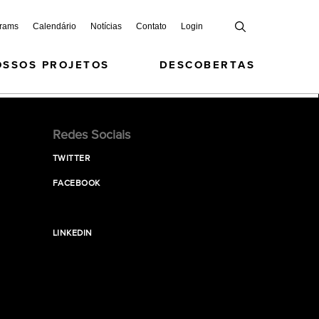
grams
Calendário
Notícias
Contato
Login
OSSOS PROJETOS
DESCOBERTAS
Redes Sociais
TWITTER
FACEBOOK
LINKEDIN