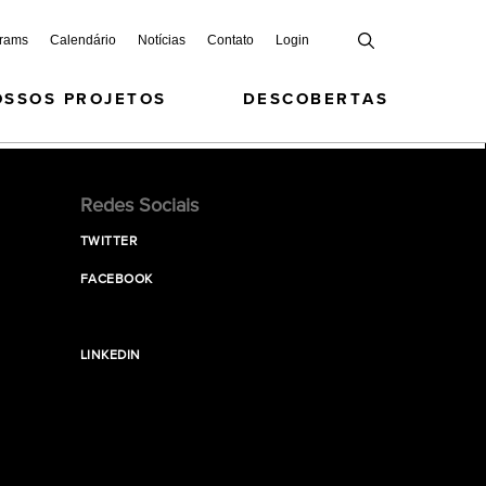
grams
Calendário
Notícias
Contato
Login
OSSOS PROJETOS
DESCOBERTAS
Redes Sociais
TWITTER
FACEBOOK
LINKEDIN