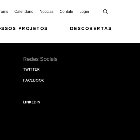
grams
Calendário
Notícias
Contato
Login
OSSOS PROJETOS
DESCOBERTAS
Redes Sociais
TWITTER
FACEBOOK
LINKEDIN