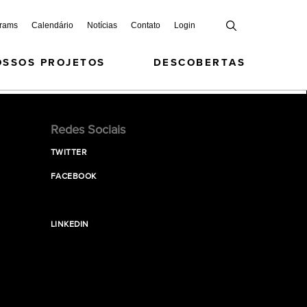
grams
Calendário
Notícias
Contato
Login
OSSOS PROJETOS
DESCOBERTAS
Redes Sociais
TWITTER
FACEBOOK
LINKEDIN