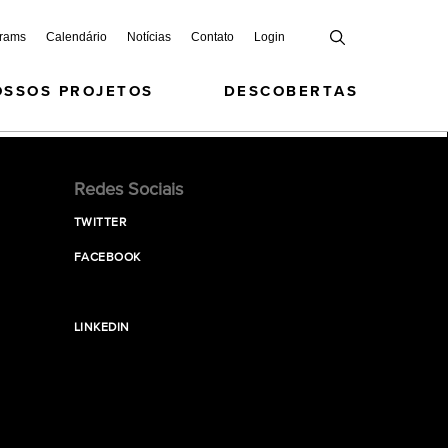
grams
Calendário
Notícias
Contato
Login
OSSOS PROJETOS
DESCOBERTAS
Redes Sociais
TWITTER
FACEBOOK
LINKEDIN