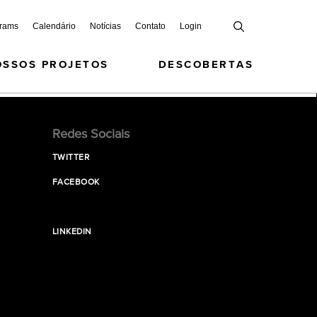
grams
Calendário
Notícias
Contato
Login
OSSOS PROJETOS
DESCOBERTAS
Redes Sociais
TWITTER
FACEBOOK
LINKEDIN