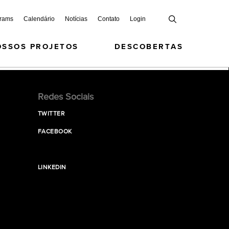
grams
Calendário
Notícias
Contato
Login
OSSOS PROJETOS
DESCOBERTAS
Redes Sociais
TWITTER
FACEBOOK
LINKEDIN