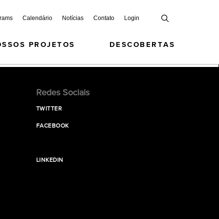
grams
Calendário
Notícias
Contato
Login
OSSOS PROJETOS
DESCOBERTAS
Redes Sociais
TWITTER
FACEBOOK
LINKEDIN