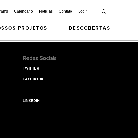
grams
Calendário
Notícias
Contato
Login
OSSOS PROJETOS
DESCOBERTAS
Redes Sociais
TWITTER
FACEBOOK
LINKEDIN