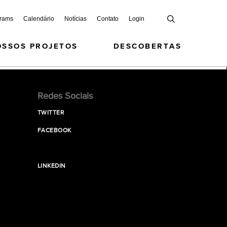
grams
Calendário
Notícias
Contato
Login
OSSOS PROJETOS
DESCOBERTAS
Redes Sociais
TWITTER
FACEBOOK
LINKEDIN