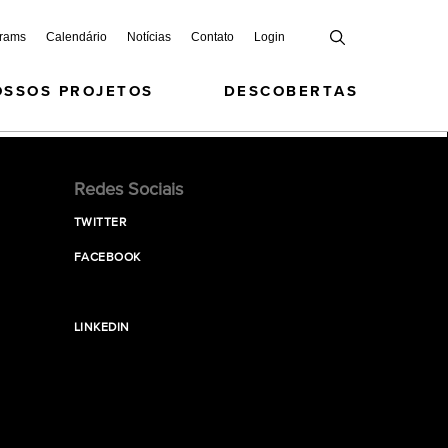
grams
Calendário
Notícias
Contato
Login
OSSOS PROJETOS
DESCOBERTAS
Redes Sociais
TWITTER
FACEBOOK
LINKEDIN