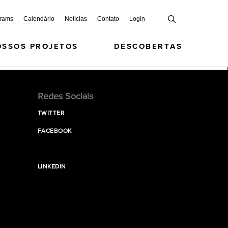
grams
Calendário
Notícias
Contato
Login
OSSOS PROJETOS
DESCOBERTAS
Redes Sociais
TWITTER
FACEBOOK
LINKEDIN