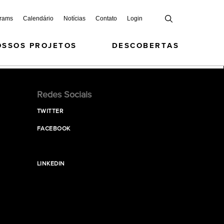
grams
Calendário
Notícias
Contato
Login
OSSOS PROJETOS
DESCOBERTAS
Redes Sociais
TWITTER
FACEBOOK
LINKEDIN