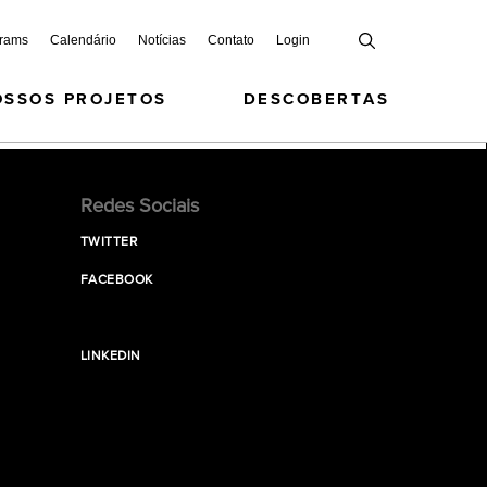
grams
Calendário
Notícias
Contato
Login
OSSOS PROJETOS
DESCOBERTAS
Redes Sociais
TWITTER
FACEBOOK
LINKEDIN