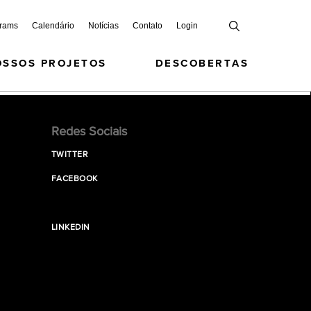
grams
Calendário
Notícias
Contato
Login
OSSOS PROJETOS
DESCOBERTAS
Redes Sociais
TWITTER
FACEBOOK
LINKEDIN