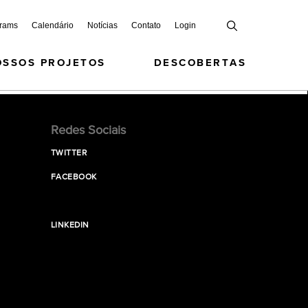
grams
Calendário
Notícias
Contato
Login
OSSOS PROJETOS
DESCOBERTAS
Redes Sociais
TWITTER
FACEBOOK
LINKEDIN