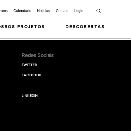
grams
Calendário
Notícias
Contato
Login
OSSOS PROJETOS
DESCOBERTAS
Redes Sociais
TWITTER
FACEBOOK
LINKEDIN