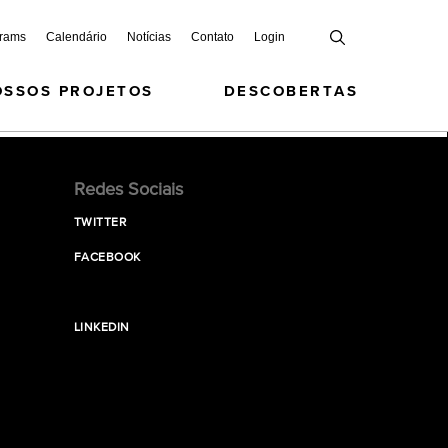
grams
Calendário
Notícias
Contato
Login
OSSOS PROJETOS
DESCOBERTAS
Redes Sociais
TWITTER
FACEBOOK
LINKEDIN