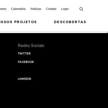
grams
Calendário
Notícias
Contato
Login
OSSOS PROJETOS
DESCOBERTAS
Redes Sociais
TWITTER
FACEBOOK
LINKEDIN